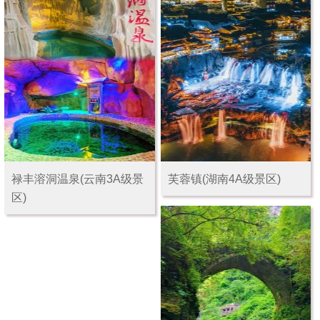
禄丰溶洞温泉(云南3A级景
芙蓉镇(湖南4A级景区)
区)