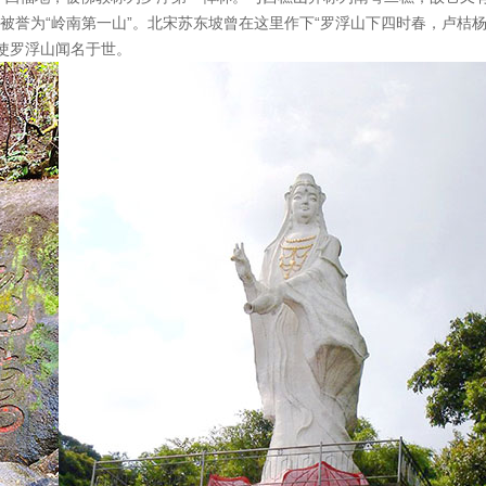
被誉为“岭南第一山”。北宋苏东坡曾在这里作下“罗浮山下四时春，卢桔
使罗浮山闻名于世。