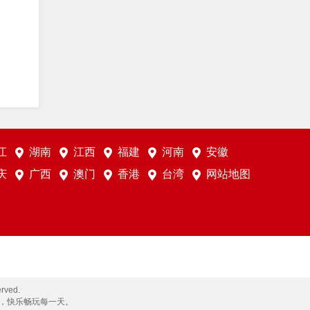
江
湖南
江西
福建
河南
安徽
庆
广西
澳门
香港
台湾
网站地图
rved.
，快乐畅玩每一天。