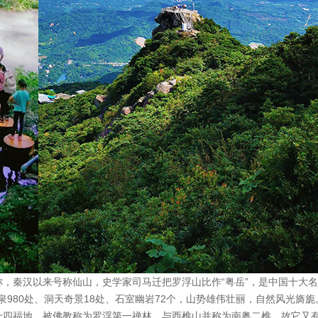
，秦汉以来号称仙山，史学家司马迁把罗浮山比作“粤岳”，是中国十大
泉980处、洞天奇景18处、石室幽岩72个，山势雄伟壮丽，自然风光旖旎
十四福地，被佛教称为罗浮第一禅林。与西樵山并称为南粤二樵，故它又