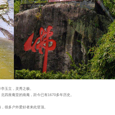
亭亭玉立，灵秀之极。
北四座庵堂的南庵，距今已有1670多年历史。
海，很多户外爱好者来此登顶。