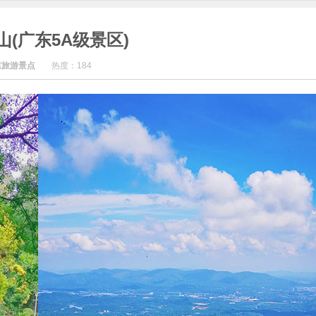
山(广东5A级景区)
东旅游景点
热度：
184