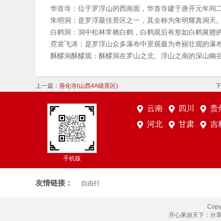
华首寺：位于罗浮山的西南面，华首寺建于唐开元年间二
朱明洞：是罗浮最佳景区之一，其全称为朱明耀真洞天
白鹤洞：洞中松林常栖白鹤，白鹤观后有形如白鹤展翅
霓裳飞涛：是罗浮山众多瀑布中景观最为奇丽壮观的瀑布
酥醪洞酥醪观：酥醪洞在罗山之北、浮山之南的深山幽
上一篇：
善化寺(山西4A级景区)
云南
四川
贵
河北
甘肃
吉
手机版
友情链接：
自由行
Copy
开心果游天下
：分