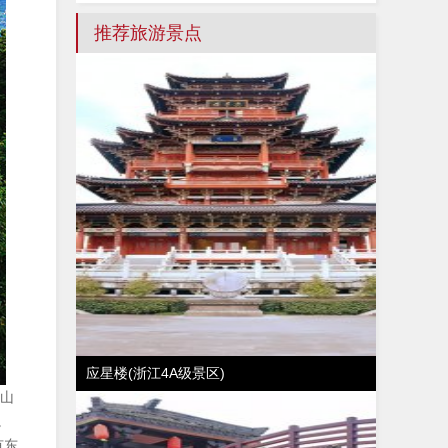
推荐旅游景点
应星楼(浙江4A级景区)
名山
。
有东