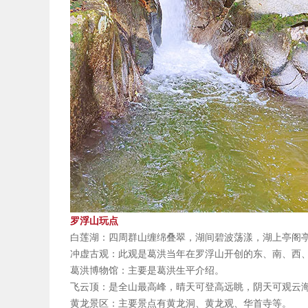
罗浮山玩点
白莲湖：四周群山缠绵叠翠，湖间碧波荡漾，湖上亭阁
冲虚古观：此观是葛洪当年在罗浮山开创的东、南、西、
葛洪博物馆：主要是葛洪生平介绍。
飞云顶：是全山最高峰，晴天可登高远眺，阴天可观云
黄龙景区：主要景点有黄龙洞、黄龙观、华首寺等。