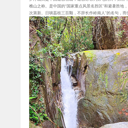
樵山之称。是中国的“国家重点风景名胜区”和避暑胜地，
次第新。日啖荔枝三百颗，不辞长作岭南人”的名句，而