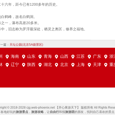
十六年，距今已有1200多年的历史。
。
的白鹤峰，故名白鹤洞。
之一，瀑布高差20多米。
谷中，旧志称为罗浮最深处，栖灵之奥区，修养之福地。
下一篇：
天坛公园(北京5A级景区)
州
海南
山东
青海
山西
江苏
广东
浙
林
辽宁
陕西
湖北
北京
上海
天津
重
right © 2018-2028 cjg.web-phoenix.net 【开心果游天下】 版权所有 All Rights Rese
享各地好玩的
旅游景点
，
旅游攻略
，让
自由行
和报
旅游团
的朋友，找到自己喜欢的景点