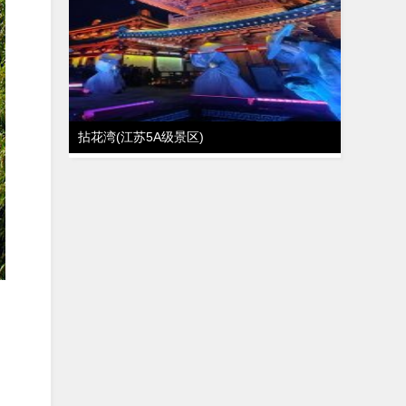
拈花湾(江苏5A级景区)