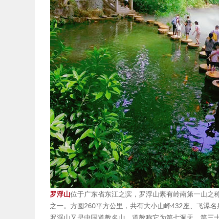
罗浮山
位于广东省东江之滨，罗浮山素有岭南第一山之称
之一。方圆260平方公里，共有大小山峰432座、飞瀑名
罗浮山又是中国道教名山，道教称它为第七洞天，第三