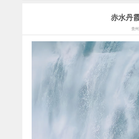
赤水丹霞
贵州