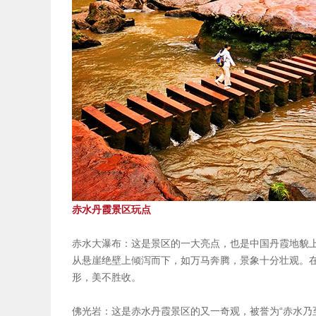
赤水丹霞景区玩点
赤水大瀑布：这是景区的一大亮点，也是中国丹霞地貌上
从悬崖绝壁上倾泻而下，如万马奔腾，景象十分壮观。在
形，美不胜收。
佛光岩：这是赤水丹霞景区的又一奇观，被誉为“赤水