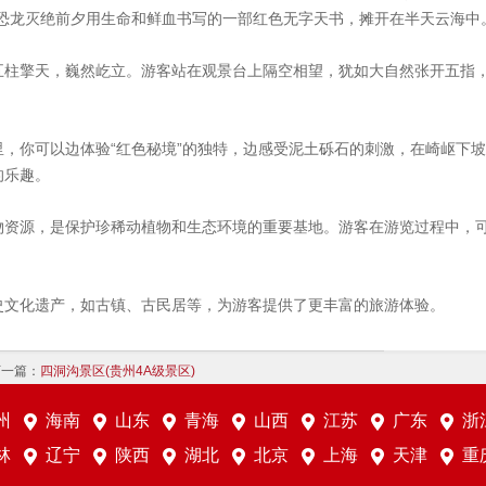
像是恐龙灭绝前夕用生命和鲜血书写的一部红色无字天书，摊开在半天云海中
五柱擎天，巍然屹立。游客站在观景台上隔空相望，犹如大自然张开五指
，你可以边体验“红色秘境”的独特，边感受泥土砾石的刺激，在崎岖下
的乐趣。
物资源，是保护珍稀动植物和生态环境的重要基地。游客在游览过程中，
史文化遗产，如古镇、古民居等，为游客提供了更丰富的旅游体验。
下一篇：
四洞沟景区(贵州4A级景区)
州
海南
山东
青海
山西
江苏
广东
浙
林
辽宁
陕西
湖北
北京
上海
天津
重