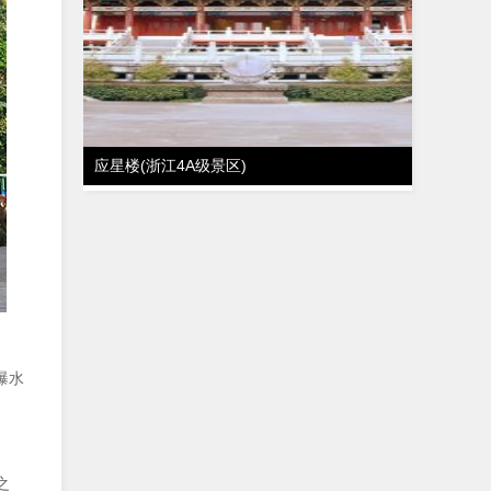
应星楼(浙江4A级景区)
瀑水
之