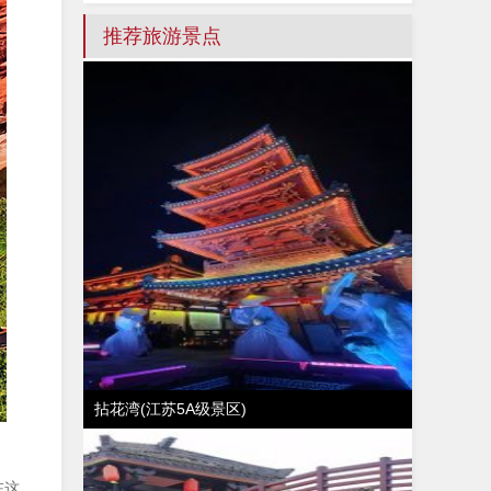
推荐旅游景点
拈花湾(江苏5A级景区)
在这