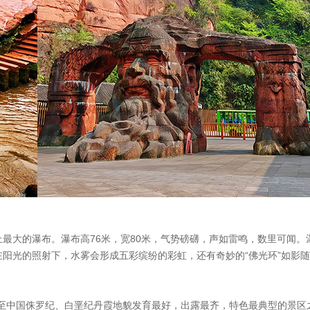
最大的瀑布。瀑布高76米，宽80米，气势磅礴，声如雷鸣，数里可闻。
阳光的照射下，水雾会形成五彩缤纷的彩虹，还有奇妙的“佛光环”如影随
乃至中国侏罗纪、白垩纪丹霞地貌发育最好，出露最齐，特色最典型的景区