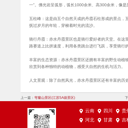
一”。佛光岩呈弧形，弧长1000余米、高300余米，
五柱峰：这是由五个自然天成的丹霞石柱形成的景点，
抚过岁月的年轮，穿梭着时光的流沙。
骑行丹霞：赤水丹霞景区也是骑行爱好者的天堂。在这里
路赛道上比拼速度，利用各类跳台进行飞跃，享受骑行
丰富的生态资源：赤水丹霞景区还拥有丰富的野生动植
欣赏到各种独特的动植物，感受大自然的生机与活力。
人文景观：除了自然风光，赤水丹霞景区还有丰富的历
上一篇：
穹窿山景区(江苏5A级景区)
云南
四川
贵
河北
甘肃
吉