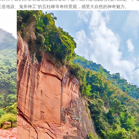
“天造地设、鬼斧神工”的五柱峰等奇特景观，感受大自然的神奇魅力。