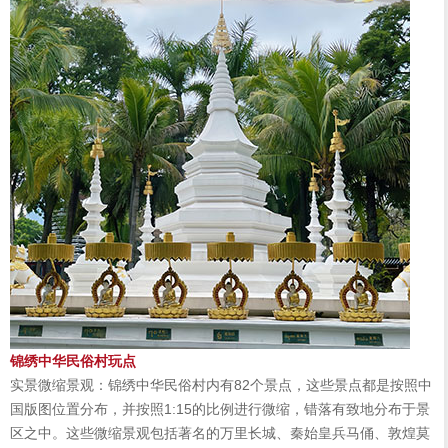
锦绣中华民俗村玩点
实景微缩景观：锦绣中华民俗村内有82个景点，这些景点都是按照中
国版图位置分布，并按照1:15的比例进行微缩，错落有致地分布于景
区之中。这些微缩景观包括著名的万里长城、秦始皇兵马俑、敦煌莫